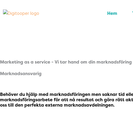
Hoppa
till
Hem
innehåll
Marketing as a service - Vi tar hand om din marknadsföring
Marknadsansvarig
Behöver du hjälp med marknadsföringen men saknar tid eller r
marknadsföringsarbete för att nå resultat och göra rätt ak
oss till den perfekta externa marknadsavdelningen.