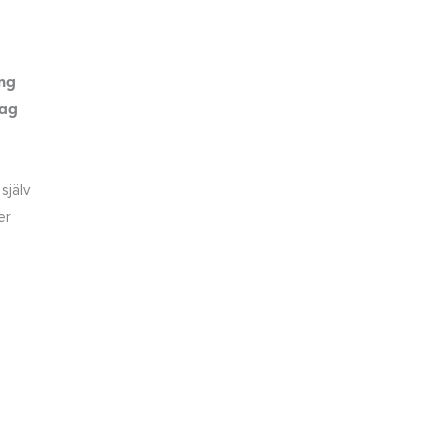
ång
tag
e
själv
er