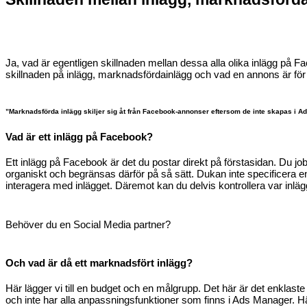
Ja, vad är
egentligen skill
naden
mellan dessa a
lla olika
inlägg på F
skillnaden på inlägg,
marknadsförda
inlägg och
vad
en annons är för
”
Marknadsförda inlägg
skiljer sig åt från Facebook-annonser eftersom de inte skapas i
Ad
Vad är ett
i
nlägg
på Facebook?
Ett inlägg på Facebook är det du postar direkt på förstasidan. Du jo
organiskt och begränsas därför på så sätt
. Du
kan inte
specificera
e
interagera med inlägget
. Däremot kan du delvis kontrollera var
inläg
Behöver du en Social Media partner?
Och vad
är då ett
m
arknadsför
t
inläg
g?
Här lägger vi till en budget och en målgrupp. Det här är det enklas
och
inte har alla
anpassningsfunktioner
som finns i Ads Manager
.
Hä