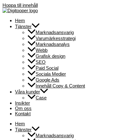
Hoppa till innehåll
Hem
Tjänster
Marknadsansvarig
Varumärkesstrategi
Marknadsanalys
Webb
Grafisk design
SEO
Paid Social
Sociala Medier
Google Ads
Innehåll Copy & Content
Våra kunder
Case
Insikter
Om oss
Kontakt
Hem
Tjänster
Marknadsansvarig