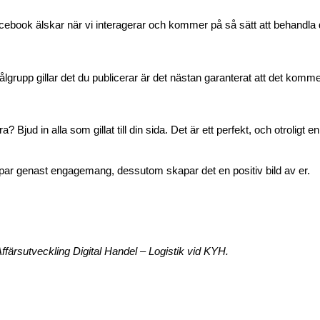
ebook älskar när vi interagerar oc
h kommer på så sätt att behandla di
rupp gillar det du publicerar är det nästan garanterat att det kommer 
 Bjud in alla som gillat till din sida. Det är ett perfekt
, och otroligt en
par genast engagemang, dessutom skapar det en positiv bild av er.
ffärsutveckling Digital Handel – Logistik vid KYH.