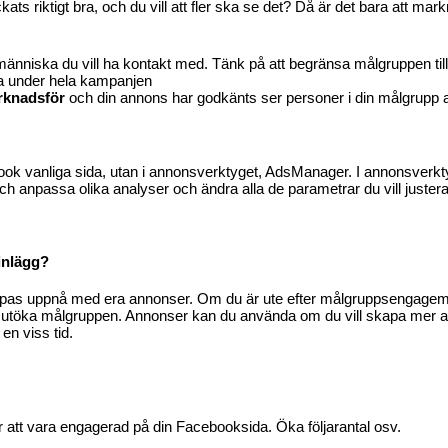
kats riktigt bra
, och du vill att fler ska se det? Då är det bara att mar
människa du vill ha kontakt med
. Tänk på att begränsa målgruppen till
ra under hela kampanjen
rknadsför
och din annons har godkänts ser personer i din målgrupp a
ook vanliga sida, utan i annonsverktyget
,
Ads
Manager. I annonsverkty
och anpassa olika analyser
och
ändra a
lla de parametrar du vill juster
inlägg?
pas up
pnå med
e
ra
annons
er
. Om du
är ut
e
efter målgruppsengagema
och utöka målgruppen. Annonser kan
du använda om du vill skapa mer 
 en viss tid.
är att vara engagerad på din Facebooksida
.
Öka följarantal osv.