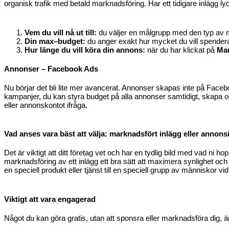
organisk trafik med betald marknadsföring. Har ett tidigare inlägg lyc
Vem du vill
nå ut
til
l
:
du väljer en målgrupp med den typ av 
Din
max
–
budget
:
du anger exakt hur mycket du vill spende
Hur länge du vill köra din annons:
när du har klickat på
Ma
Annonser –
Facebook
Ads
Nu börjar det bli lite mer avancerat. Annonser skapas inte på Faceb
kampanjer,
du kan styra budget på alla annonser samtidigt, skapa 
eller annonskontot ifråga.
Vad
anses vara
bäst att välja
:
marknadsfört inlägg eller annons
Det är viktigt att ditt företag vet och
har en tydlig bild
med vad ni hop
markn
adsföring av ett inlägg ett bra sätt att maximera synlighet 
en speciell produkt eller tjänst till en speciell grupp av människor vid
Viktigt att vara engagerad
Något du kan göra
gratis,
utan att sponsra el
ler marknadsföra dig, 