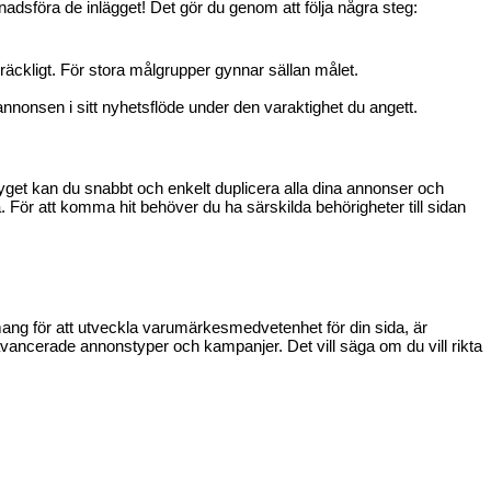
knadsföra de inlägget!
Det gör du genom att följa några steg
:
räckligt. För stora målgrupper gynnar sällan målet.
nnonsen i sitt nyhetsflöde under den varaktighet du angett.
get kan du snabbt och enkelt duplicera alla dina annonser och
a
.
För att komma hit behöver du ha särskilda behörigheter
till sidan
ng för att utveckla varumärkesmedvetenhet
för din sida
, är
avancerade annonstyper och kampanjer.
Det vill säga om du vill rikta