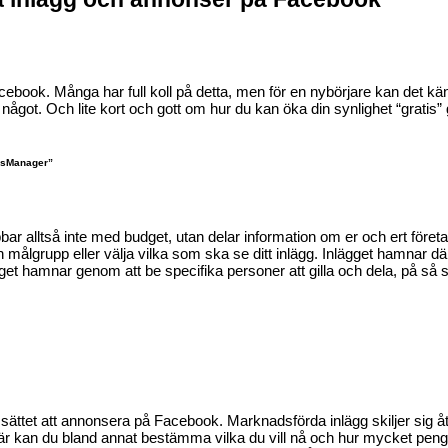
acebook
.
Många har full koll på detta, men för en nybörjare kan det kän
 något.
Och lite kort
och gott
om hur du kan öka din synlighet
“
gratis
”
s
Manager
”
bbar alltså inte med budget
, utan delar information om er och ert föret
n målgrupp
eller välja vilka som ska se ditt inlägg
. Inlägget hamnar d
g
et hamnar genom att be
specifika personer att gilla och dela, på så 
te sättet att annonsera på Facebook. Marknadsförda inlägg
skiljer sig 
r kan
du
bland annat bestämma vilka du vill nå och hur mycket pengar