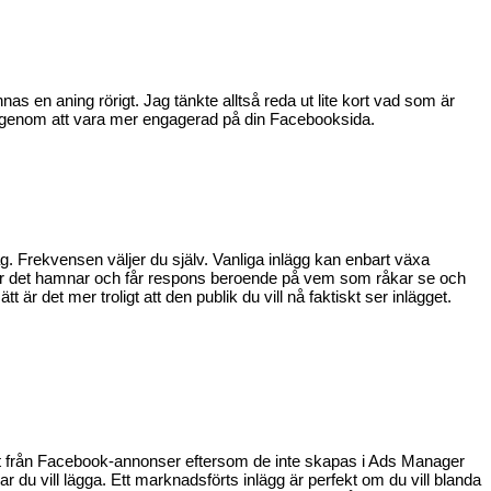
nas en aning rörigt.
Jag tänkte
alltså
reda ut
lite kort
vad som är
genom att vara mer engagerad på
din
Facebooksida
.
ag
.
Frekvensen väljer du själv.
Vanliga inlägg kan enbart växa
är det hamnar
och får respons beroende på vem som
råkar se och
sätt är det
mer troligt
att den publik du vill nå faktiskt ser inlägget.
åt från Facebook-annonser eftersom de inte skapas i
Ads
Manager
 du vill lägga. Ett marknadsförts inlägg
är perfekt om du vill blanda