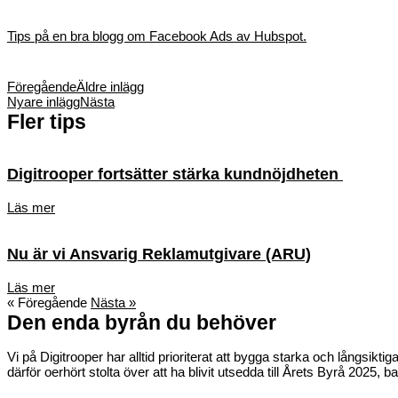
Tips på en bra blogg om Facebook Ads av Hubspot.
Föregående
Äldre inlägg
Nyare inlägg
Nästa
Fler tips
Digitrooper fortsätter stärka kundnöjdheten
Läs mer
Nu är vi Ansvarig Reklamutgivare (ARU)
Läs mer
« Föregående
Nästa »
Den enda byrån du behöver
Vi på Digitrooper har alltid prioriterat att bygga starka och långsikt
därför oerhört stolta över att ha blivit utsedda till Årets Byrå 2025,