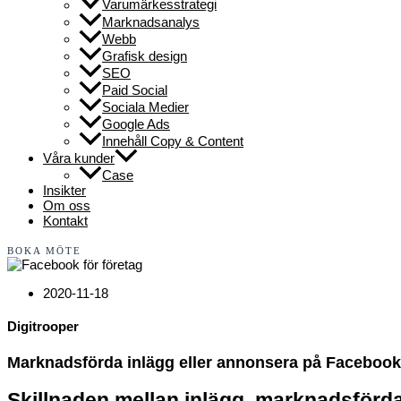
Varumärkesstrategi
Marknadsanalys
Webb
Grafisk design
SEO
Paid Social
Sociala Medier
Google Ads
Innehåll Copy & Content
Våra kunder
Case
Insikter
Om oss
Kontakt
BOKA MÖTE
2020-11-18
Digitrooper
Marknadsförda inlägg eller annonsera på Faceboo
Skillnaden mellan inlägg, marknadsförd