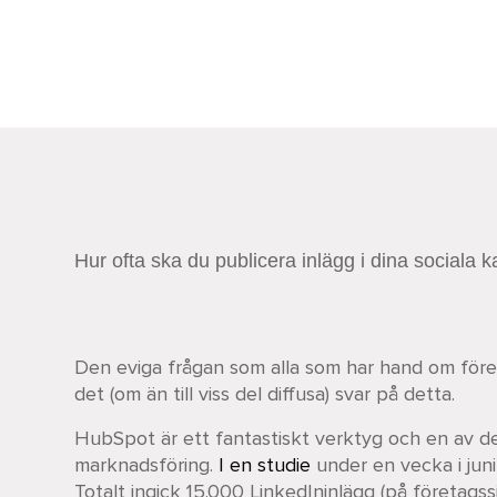
Hur ofta ska du publicera inlägg i dina sociala 
Den eviga frågan som alla som har hand om företag
det (om än till viss del diffusa) svar på detta.
HubSpot är ett fantastiskt verktyg och en av de
marknadsföring.
I en studie
under en vecka i ju
Totalt ingick 15.000 LinkedIninlägg (på företags