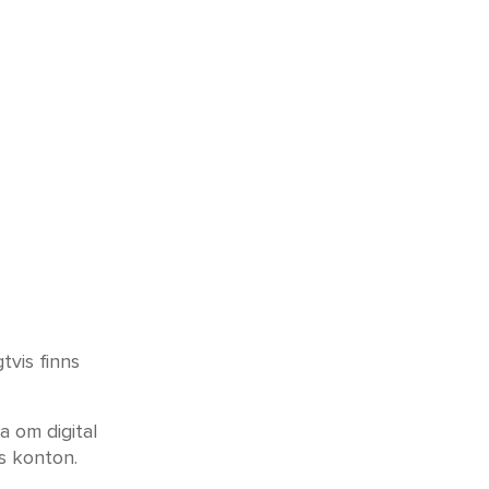
tvis finns
a om digital
s konton.