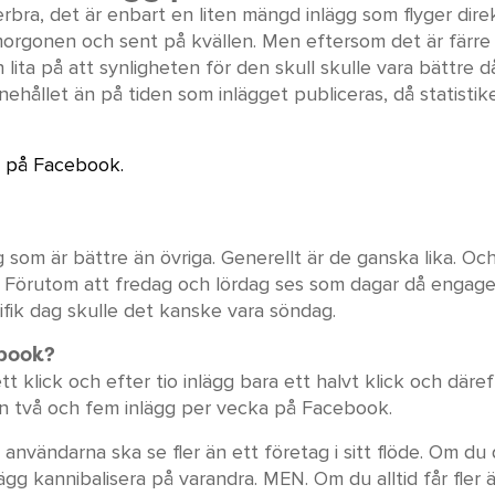
rbra, det är enbart en liten mängd inlägg som flyger direk
 morgonen och sent på kvällen. Men eftersom det är färre 
lita på att synligheten för den skull skulle vara bättre d
ehållet än på tiden som inlägget publiceras, då statistik
g på Facebook.
ag som är bättre än övriga. Generellt är de ganska lika. Oc
as. Förutom att fredag och lördag ses som dagar då enga
ifik dag skulle det kanske vara söndag.
ebook?
tt klick och efter tio inlägg bara ett halvt klick och däre
lan två och fem inlägg per vecka på Facebook.
 användarna ska se fler än ett företag i sitt flöde. Om du
ägg kannibalisera på varandra. MEN. Om du alltid får fler