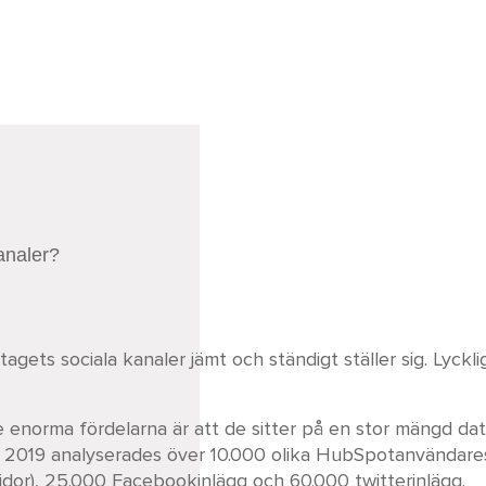
kanaler?
ets sociala kanaler jämt och ständigt ställer sig. Lycklig
 enorma fördelarna är att de sitter på en stor mängd dat
ni 2019 analyserades över 10.000 olika HubSpotanvändare
sidor), 25.000 Facebookinlägg och 60.000 twitterinlägg.