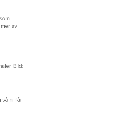
 som
 mer av
ler. Bild:
 så ni får