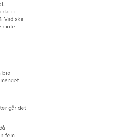
t.
inlägg
å. Vad ska
en inte
h bra
gemanget
fter går det
 då
 än fem