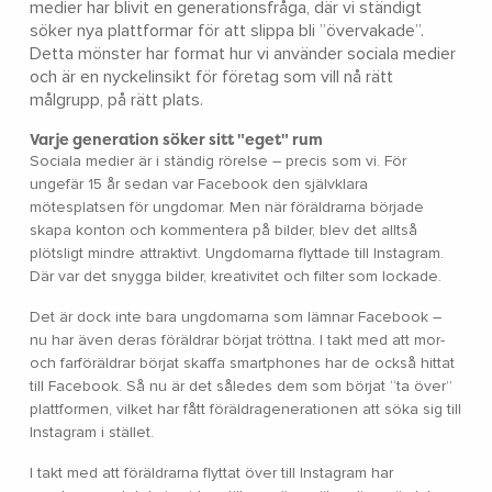
medier har blivit en generationsfråga, där vi ständigt
söker nya plattformar för att slippa bli ”övervakade”.
Detta mönster har format hur vi använder sociala medier
och är en nyckelinsikt för företag som vill nå rätt
målgrupp, på rätt plats.
Varje generation söker sitt "eget" rum
Sociala medier är i ständig rörelse – precis som vi. För
ungefär 15 år sedan var Facebook den självklara
mötesplatsen för ungdomar. Men när föräldrarna började
skapa konton och kommentera på bilder, blev det alltså
plötsligt mindre attraktivt. Ungdomarna flyttade till Instagram.
Där var det snygga bilder, kreativitet och filter som lockade.
Det är dock inte bara ungdomarna som lämnar Facebook –
nu har även deras föräldrar börjat tröttna. I takt med att mor-
och farföräldrar börjat skaffa smartphones har de också hittat
till Facebook. Så nu är det således dem som börjat “ta över”
plattformen, vilket har fått föräldragenerationen att söka sig till
Instagram i stället.
I takt med att föräldrarna flyttat över till Instagram har