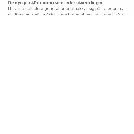
De nya plattformarna som leder utvecklingen
I takt med att äldre generationer etablerar sig på de populära
plattformarna, växer följaktligen behovet av nya alternativ
för
den yngre generationen
. Här är några exempel som just nu
är
på upptåg eller redan fångat
ungdomarnas
uppmärksamhet:
Roblox –
Mer än bara ett spel. Plattformen erbjuder en
social mötesplats för den yngsta generationen där
spel och kreativitet blandas.
Threads
–
Metas satsning
på
kortformatigt
, textbaserat
innehåll har snabbt fångat intresset hos de som söker
ett ”
seriöst forum
för
allmänna
diskussioner”.
Bluesky
–
En ny, decentraliserad plattform som tilltalar
användare som vill ha ett fräschare och mer
oberoende alternativ till Twitter.
Vad kan ditt företag lära sig av generationsskiften på
sociala medier?
För företag som vill nå sin målgrupp är insikten om sociala
mediernas generationsväxling avgörande. Här är några