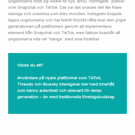
ungdomarna letat sig vidare till nya, ännu ”hemligare” platser
som Snapchat och TikTok. Där var det snarare det lite friare,
slarviga och oseriösa som blev moroten. Instagram började
tappa ungdomarna och har febrilt försökt hålla kvar den yngre
generationen på plattformen genom att implementera
element från Snapchat och TikTok, men faktum kvarstår att
ungdomarna inte vill “hänga” med sina föräldrar.
Visste du att?
Användare på nyare plattformar som TikTok,
Threads och Bluesky interagerar mer med innehåll
som känns autentiskt och relevant för deras
generation – än med traditionella företagsbudskap.​