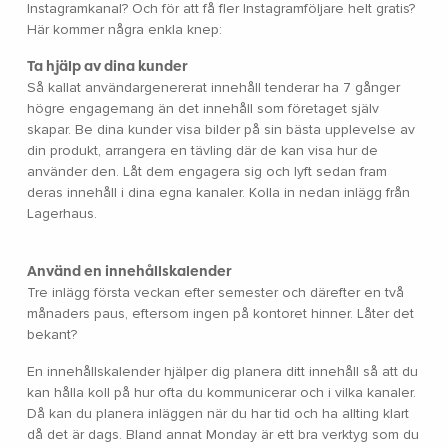
Instagramkanal? Och för att få fler Instagramföljare helt gratis?
Här kommer några enkla knep:
Ta hjälp av dina kunder
Så kallat användargenererat innehåll tenderar ha 7 gånger
högre engagemang än det innehåll som företaget själv
skapar. Be dina kunder visa bilder på sin bästa upplevelse av
din produkt, arrangera en tävling där de kan visa hur de
använder den. Låt dem engagera sig och lyft sedan fram
deras innehåll i dina egna kanaler. Kolla in nedan inlägg från
Lagerhaus.
Använd en innehållskalender
Tre inlägg första veckan efter semester och därefter en två
månaders paus, eftersom ingen på kontoret hinner. Låter det
bekant?
En innehållskalender hjälper dig planera ditt innehåll så att du
kan hålla koll på hur ofta du kommunicerar och i vilka kanaler.
Då kan du planera inläggen när du har tid och ha allting klart
då det är dags. Bland annat Monday är ett bra verktyg som du