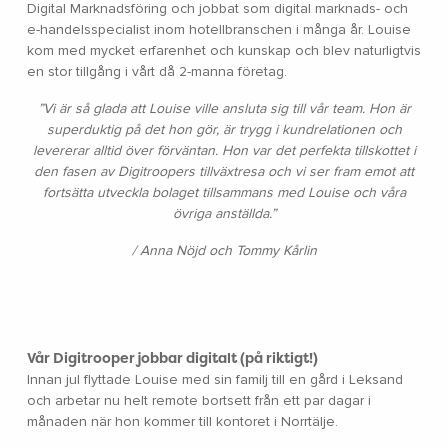
Digital Marknadsföring och jobbat som digital marknads- och
e-handelsspecialist inom hotellbranschen i många år. Louise
kom med mycket erfarenhet och kunskap och blev naturligtvis
en stor tillgång i vårt då 2-manna företag.
”
Vi är så glada att Louise ville ansluta sig till vår team. Hon är
superduktig på det hon gör, är trygg i kundrelationen och
levererar alltid över förväntan. Hon var det perfekta tillskottet i
den fasen av Digitroopers tillväxtresa och vi ser fram emot att
fortsätta utveckla bolaget tillsammans med Louise och våra
övriga anställda.
”
/ Anna Nöjd och Tommy Kårlin
Vår Digitrooper jobbar digitalt (på riktigt!)
Innan jul flyttade Louise med sin familj till en gård i Leksand
och arbetar nu helt remote bortsett från ett par dagar i
månaden när hon kommer till kontoret i Norrtälje.