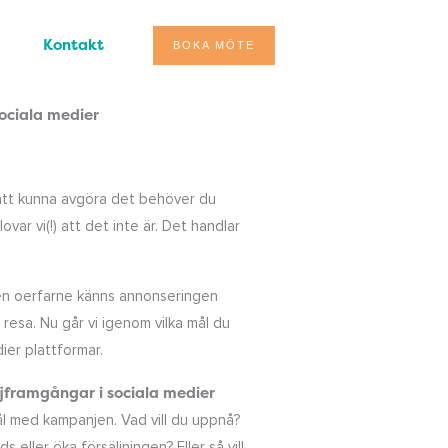
Kontakt
BOKA MÖTE
ciala medier
 att kunna avgöra det behöver du
var vi(!) att det inte är. Det handlar
 den oerfarne känns annonseringen
s resa. Nu går vi igenom vilka mål du
ier plattformar.
framgångar i sociala medier
ål med kampanjen. Vad vill du uppnå?
eller öka försäljningen? Eller så vill