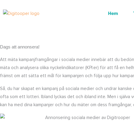
Hoppa
till
Hem
innehåll
Dags att annonsera!
Att mäta kampanjframgångar i sociala medier innebär att du bedöme
mäta och analysera olika nyckelindikatorer (KPI:er) för att få en helh
främst om att sätta ett mål för kampanjen och följa upp hur kampan
Så, du har skapat en kampanj på sociala medier och undrar kanske d
ofta som ett lotteri. Ibland lyckas det och ibland inte. Men i själva 
kan ha med dina kampanjer och hur du mäter om dess framgångar, o