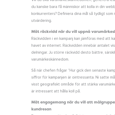
du kanske bara få människor att kolla in din webb
konkurrenters? Definiera dina mål så tydligt som m
utvärdering.
Mät räckvidd när du vill uppnå varumärk
Räckvidden i en kampanj kan jämföras med att kas
havet av internet. Räckvidden innebär antalet visni
delningar. Ju större räckvidd desto bättre, särskil
varumärkeskännedom.
Så när chefen frågar ”Hur gick den senaste kampa
siffror för kampanjen är ointressanta. Ni satte må
visst geografiskt område för att stärka varumärk
är intressant att hålla koll på.
Mät engagemang när du vill att målgruppen 
kundresan