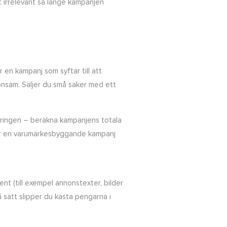
t irrelevant så länge kampanjen
en kampanj som syftar till att
önsam. Säljer du små saker med ett
eringen – beräkna kampanjens totala
u kör en varumärkesbyggande kampanj
nt (till exempel annonstexter, bilder
 sätt slipper du kasta pengarna i