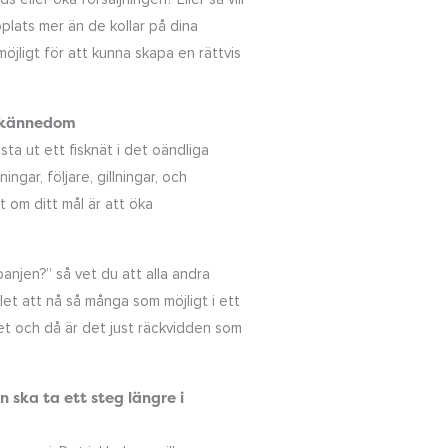
plats mer än de kollar på dina
öjligt för att kunna skapa en rättvis
eskännedom
ta ut ett fisknät i det oändliga
ngar, följare, gillningar, och
t om ditt mål är att öka
njen?” så vet du att alla andra
let att nå så många som möjligt i ett
et och då är det just räckvidden som
ska ta ett steg längre i