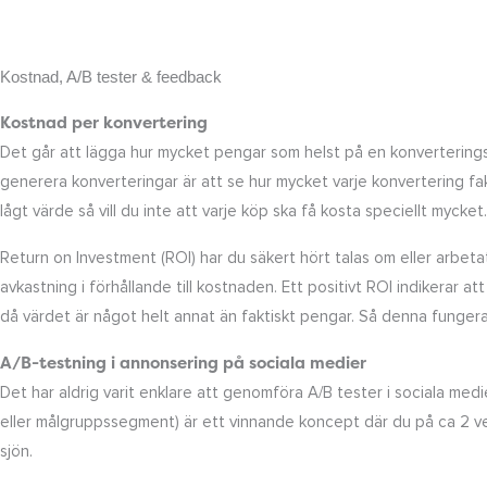
Kostnad, A/B tester & feedback
Kostnad per konvertering
Det går att lägga hur mycket pengar som helst på en konverteringsa
generera konverteringar är att se hur mycket varje konvertering fa
lågt värde så vill du inte att varje köp ska få kosta speciellt mycket.
Return on Investment (ROI) har du säkert hört talas om eller arb
avkastning i förhållande till kostnaden. Ett positivt ROI indikera
då värdet är något helt annat än faktiskt pengar. Så denna funger
A/B-testning i annonsering på sociala medier
Det har aldrig varit enklare att genomföra A/B tester i sociala medi
eller målgruppssegment) är ett vinnande koncept där du på ca 2 vec
sjön.