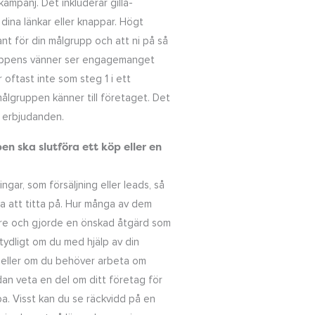
mpanj. Det inkluderar gilla-
 dina länkar eller knappar. Högt
nt för din målgrupp och att ni på så
gruppens vänner ser engagemanget
oftast inte som steg 1 i ett
ålgruppen känner till företaget. Det
ra erbjudanden.
en ska slutföra ett köp eller en
ngar, som försäljning eller leads, så
ra att titta på. Hur många av dem
are och gjorde en önskad åtgärd som
 tydligt om du med hjälp av din
r eller om du behöver arbeta om
dan veta en del om ditt företag för
pa. Visst kan du se räckvidd på en