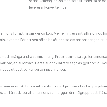
sådan kampanj också men sett till målet så är de
levererar konverteringar.
nnons för att få önskvärda köp. Men en intressant siffra om du har 
ktiskt kostar. För att sen räkna bakåt och se om annonseringen är l
etat med i många andra sammanhang. Precis samma sak gäller annons
r att kampanjen är lönsam. Detta är dock lättare sagt än gjort om d
ar absolut bäst på konverteringsannonser.
er kampanjer. Att göra A/B-tester för att jämföra olika kampanjeleme
kor får reda på vilken annons som triggar din målgrupp bäst! På så