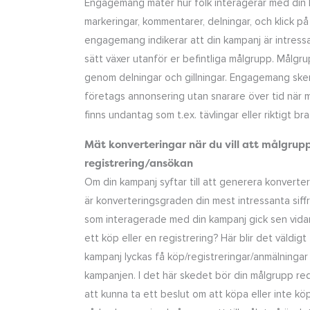
Engagemang mäter hur folk interagerar med din ka
markeringar, kommentarer, delningar, och klick på
engagemang indikerar att din kampanj är intressa
sätt växer utanför er befintliga målgrupp. Mål
genom delningar och gillningar. Engagemang sker 
företags annonsering utan snarare över tid när m
finns undantag som t.ex. tävlingar eller riktigt b
Mät konverteringar när du vill att målgrupp
registrering/ansökan
Om din kampanj syftar till att generera konverteri
är konverteringsgraden din mest intressanta siff
som interagerade med din kampanj gick sen vid
ett köp eller en registrering? Här blir det väldigt
kampanj lyckas få köp/registreringar/anmälninga
kampanjen. I det här skedet bör din målgrupp re
att kunna ta ett beslut om att köpa eller inte kö