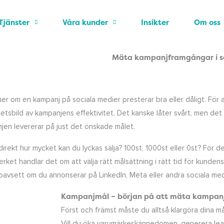
2023-09-18
Louise Kryler
Tjänster
Våra kunder
Insikter
Om oss
Mäta kampanjframgångar i so
r om en kampanj på sociala medier presterar bra eller dåligt. För
etsbild av kampanjens effektivitet. Det kanske låter svårt, men det lo
jen levererar på just det önskade målet.
irekt hur mycket kan du lyckas sälja? 100st, 1000st eller 0st? För
verket handlar det om att välja rätt målsättning i rätt tid för kunden
avsett om du annonserar på LinkedIn, Meta eller andra sociala med
Kampanjmål – början på att mäta kampanj
Först och främst måste du alltså klargöra dina m
Vill du öka varumärkeskännedomen, generera leads 