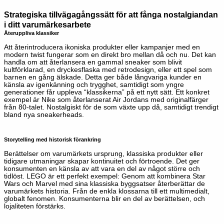
Strategiska tillvägagångssätt för att fånga nostalgiandan
i ditt varumärkesarbete
Återuppliva klassiker
Att återintroducera ikoniska produkter eller kampanjer med en
modern twist fungerar som en direkt bro mellan då och nu. Det kan
handla om att återlansera en gammal
sneaker
som blivit
kultförklarad, en dryckesflaska med retrodesign, eller ett spel som
barnen en gång älskade. Detta ger både långvariga kunder en
känsla av igenkänning och trygghet, samtidigt som yngre
generationer får uppleva “klassikerna” på ett nytt sätt. Ett konkret
exempel är Nike som återlanserat Air Jordans med originalfärger
från 80-talet
.
N
ostalgiskt för de som växte upp då, samtidigt trendigt
bland nya
sneakerhead
s
.
Storytelling med historisk förankring
Berättelser om varumärkets ursprung, klassiska produkter eller
tidigare utmaningar skapar kontinuitet och förtroende. Det ger
konsumenten en känsla av att vara en del av något större och
tidlöst. LEGO är ett perfekt exempel: Genom att kombinera Star
Wars
och
Marvel
med sina klassiska byggsatser återberättar de
varumärkets historia
. F
rån de enkla klossarna till
e
tt
multimedial
t
,
global
t
fenomen
. Konsumenterna blir en del av berättelsen, och
lojaliteten förstärks.