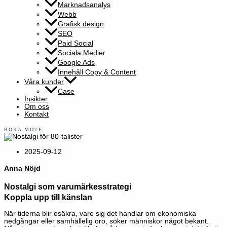
Marknadsanalys
Webb
Grafisk design
SEO
Paid Social
Sociala Medier
Google Ads
Innehåll Copy & Content
Våra kunder
Case
Insikter
Om oss
Kontakt
BOKA MÖTE
2025-09-12
Anna Nöjd
Nostalgi som varumärkesstrategi
Koppla upp till känslan
När tiderna blir osäkra, vare sig det handlar om ekonomiska
nedgångar eller samhällelig oro, söker människor något bekant.