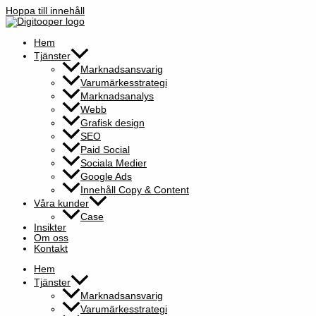
Hoppa till innehåll
Hem
Tjänster
Marknadsansvarig
Varumärkesstrategi
Marknadsanalys
Webb
Grafisk design
SEO
Paid Social
Sociala Medier
Google Ads
Innehåll Copy & Content
Våra kunder
Case
Insikter
Om oss
Kontakt
Hem
Tjänster
Marknadsansvarig
Varumärkesstrategi