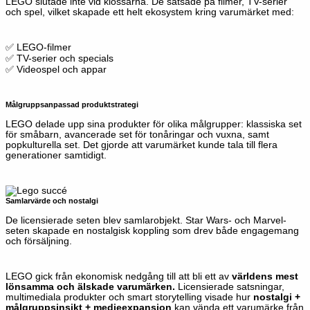
LEGO slutade inte vid klossarna. De satsade på filmer, TV-serier
och spel, vilket skapade ett helt ekosystem kring varumärket
med:
✅ LEGO-filmer
✅ TV-serier och specials
✅ Videospel och appar
Målgruppsanpassad produktstrategi
LEGO delade upp sina produkter för olika målgrupper: klassiska set
för småbarn, avancerade set för tonåringar och vuxna, samt
popkulturella set. Det gjorde att varumärket kunde tala till flera
generationer samtidigt.
Samlarvärde och nostalgi
De licensierade seten blev samlarobjekt. Star Wars- och Marvel-
seten skapade en nostalgisk koppling som drev både engagemang
och försäljning.
LEGO gick från ekonomisk nedgång till att bli ett av
världens mest
lönsamma och älskade varumärken.
Licensierade satsningar,
multimediala produkter och smart storytelling visade hur
nostalgi +
målgruppsinsikt + medieexpansion
kan vända ett varumärke från