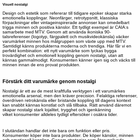
Visuell nostalgi
Design och estetik som refererar till tidigare epoker skapar starka
emotionella kopplingar. Neonfärger, retrotypsnitt, klassiska
förpackningar eller
vintageinspirerade
annonser kan omedelbart
trigga minnen och positiva känslor. Ett tydligt exempel är
CAIA:s
samarbete med MTV. Genom att använda ikoniska 90-
talsreferenser (logotyp, färgpalett och musikvideokänsla) väcker
varumärket minnen hos målgruppen som växte upp med MTV.
Samtidigt känns produkterna moderna och trendiga. Här får vi en
perfekt kombination: ett nytt varumärke som lyckas bygga
trovärdighet och emotionell koppling genom nostalgi, utan att
kännas gammalmodigt. Konsumenten känner igen sig och väcks till
minnen innan de ens provat produkten.
Förstärk ditt varumärke genom nostalgi
Nostalgi är ett av de mest kraftfulla verktygen i ett varumärkes
emotionella arsenal, men den kräver precision. Felaktiga referenser,
överdriven retrokänsla eller bristande koppling till dagens kontext
kan snabbt kännas konstlat och slå tillbaka. Rätt använd däremot
skapar nostalgi stark lojalitet, trygghet och igenkänning
vilket konsumenter alldeles tydligt eftersöker i osäkra tider.
I slutändan handlar det inte bara om funktion eller pris.
Konsumenter köper inte bara produkter. De köper känslor, minnen