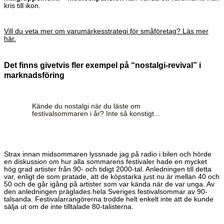
kris till ikon.
Vill du veta mer om varumärkesstrategi för småföretag? Läs mer
här.
Det finns givetvis fler exempel på “nostalgi-revival” i
marknadsföring
Kände du nostalgi när du läste om
festivalsommaren i år? Inte så konstigt...
Strax innan midsommaren lyssnade jag på radio i bilen och hörde
en diskussion om hur alla sommarens festivaler hade en mycket
hög grad artister från 90- och tidigt 2000-tal. Anledningen till detta
var, enligt de som pratade, att de köpstarka just nu är mellan 40 och
50 och de går igång på artister som var kända när de var unga. Av
den anledningen präglades hela Sveriges festivalsommar av 90-
talsanda. Festivalarrangörerna trodde helt enkelt inte att de kunde
sälja ut om de inte tilltalade 80-talisterna.