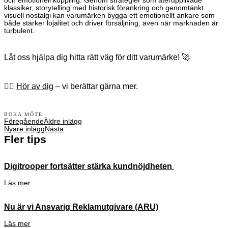
och emotionell koppling. Genom strategier som återupplivade
klassiker, storytelling med historisk förankring och genomtänkt
visuell nostalgi kan varumärken bygga ett emotionellt ankare som
både stärker lojalitet och driver försäljning, även när marknaden är
turbulent.
Låt oss hjälpa dig hitta rätt väg för ditt varumärke! 🚀
👉🏻
Hör av dig
– vi berättar gärna mer.
BOKA MÖTE
Föregående
Äldre inlägg
Nyare inlägg
Nästa
Fler tips
Digitrooper fortsätter stärka kundnöjdheten
Läs mer
Nu är vi Ansvarig Reklamutgivare (ARU)
Läs mer