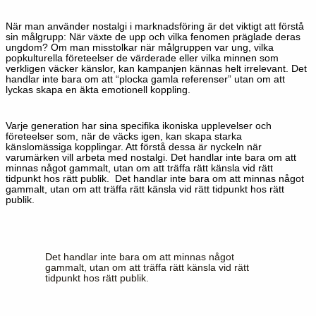
När man använder nostalgi i marknadsföring är det viktigt att förstå
sin målgrupp: När växte de upp och vilka fenomen präglade deras
ungdom? Om man misstolkar när målgruppen var ung, vilka
popkulturella företeelser de värderade eller vilka minnen som
verkligen väcker känslor, kan kampanjen kännas helt irrelevant. Det
handlar inte bara om att “plocka gamla referenser” utan om att
lyckas skapa en äkta emotionell koppling.
Varje generation har sina specifika ikoniska upplevelser och
företeelser som, när de väcks igen, kan skapa starka
känslomässiga kopplingar. Att förstå dessa är nyckeln när
varumärken vill arbeta med nostalgi
.
Det handlar inte bara om att
minnas något gammalt, utan om att träffa rätt känsla vid rätt
tidpunkt hos rätt publik.
Det handlar inte bara om att minnas något
gammalt, utan om att träffa rätt känsla vid rätt tidpunkt hos rätt
publik.
Det handlar inte bara om att minnas något
gammalt, utan om att träffa rätt känsla vid rätt
tidpunkt hos rätt publik.