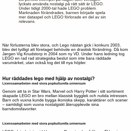
lyckats använda nostalgi på rätt sätt är LEGO.
Under tidigt 2000-tal hade LEGO problem.
Marknaden förändrades, barnen började spela
mer dataspel och LEGO förlorade en del av sin
relevans.
När förlusterna blev stora, och Lego nästan gick i konkurs 2003,
blev det tydligt att företaget behövde en drastisk förändring. Då kom
Jørgen Vig Knudstorp in 2004 som ny VD. Under hans ledning tog
LEGO en rad
rad strategiska
beslut
som inte bara räddade
varumärket, utan också tog det till nya höjder
.
Hur räddades lego med hjälp av nostalgi?
Licenssamarbeten med stora popkulturella universum
Genom att ta in Star
Wars
,
Marvel
och Harry Potter i sitt sortiment
skapade LEGO en bro mellan klassisk
bygglek
och nutida intressen.
Barn och vuxna kunde bygga ikoniska skepp, karaktärer och scener
– samtidigt som vuxna nostalgiskt återupplevde sina
barndomsfavoriter.
Licenssamarbeten med stora popkulturella universum