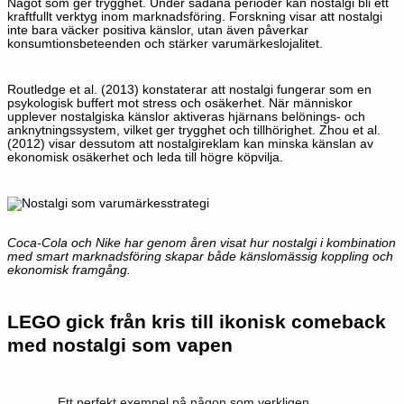
Något som ger trygghet. Under sådana perioder kan nostalgi bli ett
kraftfullt verktyg inom marknadsföring. Forskning visar att nostalgi
inte bara väcker positiva känslor, utan även påverkar
konsumtionsbeteenden och stärker varumärkeslojalitet.
Routledge et al. (2013) konstaterar att nostalgi fungerar som en
psykologisk buffert mot stress och osäkerhet. När människor
upplever nostalgiska känslor aktiveras hjärnans belönings- och
anknytningssystem, vilket ger trygghet och tillhörighet. Zhou et al.
(2012) visar dessutom att nostalgireklam kan minska känslan av
ekonomisk osäkerhet och leda till högre köpvilja.
Coca-Cola och Nike har genom åren visat hur nostalgi i kombination
med smart marknadsföring skapar både känslomässig koppling och
ekonomisk framgång.
LEGO gick från kris till ikonisk comeback
med nostalgi som vapen
Ett perfekt exempel på någon som verkligen