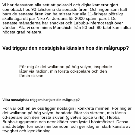
Vi har dessutom alla sett att polaroid och digitalkameror gjort
comeback hos 90-talisterna de senaste åren. Och ingen som haft
barn de senaste åren kan ha missat hur alla 11-åringar plötsligt
skulle äga ett par Nike Air Jordans för 2000 spänn paret. De
senaste månaderna har snacket och Labubu-infernot tagit över
världen. Alla vi som minns Monchichi från 80-och 90-talet kan i allra
högsta grad relatera.
Vad triggar den nostalgiska känslan hos din målgrupp?
För mig är det walkman på hög volym, inspelade
låtar via radion, min första cd-spelare och den
första skivan...
Vilka nostalgiska triggers har just din målgrupp?
För var och en av oss ligger nostalgin i konkreta minnen: För mig är
det walkman på hög volym, bandade låtar via stereon, min första
cd-spelare och den första skivan (givetvis Spice Girls). Hubba
Bubba-tuggummin och neonkläder som lyste i höstmörkret. Dessa
små detaljer formade min barndom och ger idag en stark känsla av
trygghet och igenkänning.