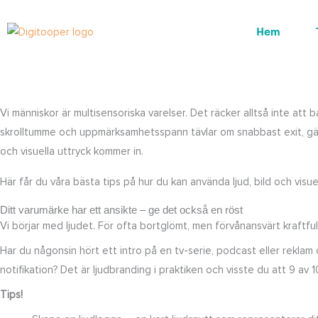
Hoppa
till
Hem
innehåll
Vi människor är multisensoriska varelser. Det räcker alltså inte att 
skrolltumme och uppmärksamhetsspann tävlar om snabbast exit, gäller
och visuella uttryck kommer in.
Här får du våra bästa tips på hur du kan använda ljud, bild och visu
Ditt varumärke har ett ansikte – ge det också en röst
Vi börjar med ljudet. För ofta bortglömt, men förvånansvärt kraftfull
Har du någonsin hört ett intro på en tv-serie, podcast eller reklam o
notifikation? Det är ljudbranding i praktiken och visste du att 9 av
Tips!