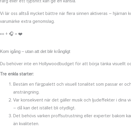
färg eller ett typsnitt kan ge en känsla.
Vi lär oss alltså mycket bättre när flera sinnen aktiveras – hjärna
varumärke extra genomslag.
👀 + 🎧 = ❤️
Kom igång – utan att det blir krångligt
Du behöver inte en Hollywoodbudget för att börja tänka visuellt och a
Tre enkla starter:
Bestäm en färgpalett och visuell tonalitet som passar er och h
ansträngning.
Var konsekvent när det gäller musik och ljudeffekter i dina vi
– då kan det istället bli otydligt.
Det behövs varken proffsutrustning eller experter bakom kam
än kvaliteten.