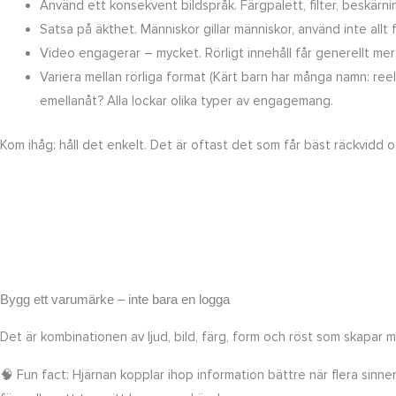
Använd ett konsekvent bildspråk. Färgpalett, filter, beskärni
Satsa på äkthet. Människor gillar människor, använd inte all
Video engagerar – mycket. Rörligt innehåll får generellt mer i
Variera mellan rörliga format (Kärt barn har många namn: reels,
emellanåt? Alla lockar olika typer av engagemang.
Kom ihåg: håll det enkelt. Det är oftast det som får bäst räckvidd
Bygg ett varumärke – inte bara en logga
Det är kombinationen av ljud, bild, färg, form och röst som skapar m
🧠 Fun fact: Hjärnan kopplar ihop information bättre när flera sinnen 