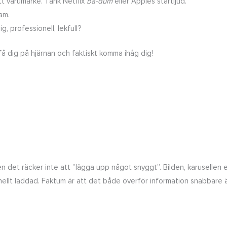
tt varumärke. Tänk Netflix
ba-dum
eller Apples startljud.
am.
, professionell, lekfull?
 få dig på hjärnan och faktiskt komma ihåg dig!
en det räcker inte att ”lägga upp något snyggt”. Bilden, karusellen 
ellt laddad. Faktum är att det både överför information snabbare ä