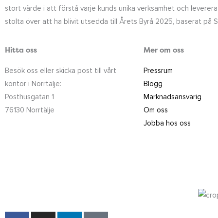
stort värde i att förstå varje kunds unika verksamhet och leverera
stolta över att ha blivit utsedda till Årets Byrå 2025, baserat på
Hitta oss
Mer om oss
Besök oss eller skicka post till vårt
Pressrum
kontor i Norrtälje:
Blogg
Posthusgatan 1
Marknadsansvarig
76130 Norrtälje
Om oss
Jobba hos oss
F
I
L
T