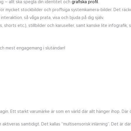
ng – allt ska spegla din identitet och
grafiska profil
.
t för mycket stockbilder och proffsiga systemkamera-bilder. Det räc
nteraktion, så våga prata, visa och bjuda på dig själv.
 shorts etc.), stillbilder och karuseller, samt kanske lite infografik
 och mest engagemang i slutändan!
agin. Ett starkt varumärke är som en värld där allt hänger ihop. Där 
aktiveras samtidigt. Det kallas ”multisensorisk inlärning”. Det är där