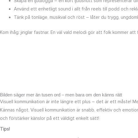
Skapa en ljudlogga – en kort ljudsnutt som representerar di
Använd ett enhetligt sound i allt från reels till podd och rekl
Tänk på tonläge, musikval och röst – låter du trygg, ungdomlig
Kom ihåg: jinglar fastnar. En väl vald melodi gör att folk kommer att
Bilden säger mer än tusen ord – men bara om den känns rätt
Visuell kommunikation är inte längre ett plus – det är ett måste! M
Kännas något. Visuell kommunikation är snabb, effektiv och emotion
och förstärker känslor på ett väldigt enkelt sätt!
Tips!