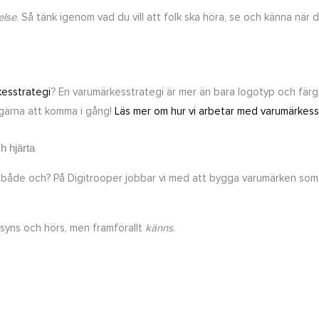
else
. Så tänk igenom vad du vill att folk ska höra, se och känna när d
esstrategi
? En varumärkesstrategi är mer än bara logotyp och färge
g gärna att komma i gång!
Läs mer om hur vi arbetar med varumärkess
h hjärta
eller både och? På Digitrooper jobbar vi med att bygga varumärken som
syns och hörs, men framförallt
känns
.