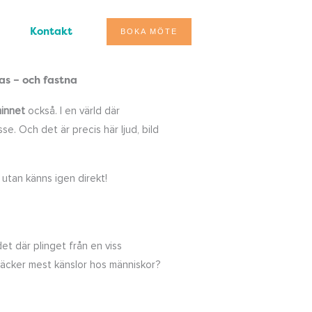
Kontakt
BOKA MÖTE
as – och fastna
minnet
också. I en värld där
e. Och det är precis här ljud, bild
 utan känns igen direkt!
det där plinget från en viss
 väcker mest känslor hos människor?