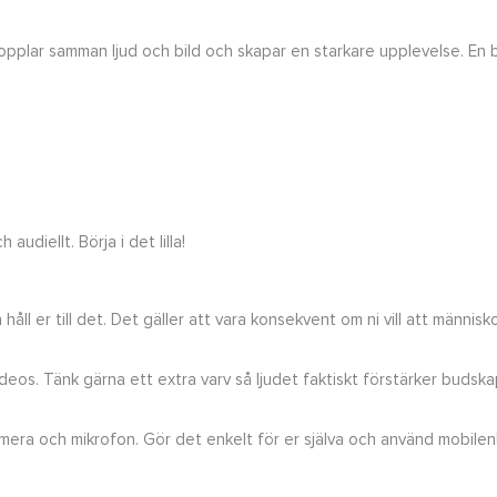
n kopplar samman ljud och bild och skapar en starkare upplevelse. En
udiellt. Börja i det lilla!
åll er till det. Det gäller att vara konsekvent om ni vill att männis
deos. Tänk gärna ett extra varv så ljudet faktiskt förstärker budskap
era och mikrofon. Gör det enkelt för er själva och använd mobilen