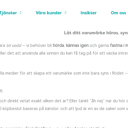
2025-06-11
Emilia Löfberg
Tjänster
Våra kunder
Insikter
Om oss
Låt ditt varumärke höras, syn
bara
bli sedd
– vi behöver bli
hörda
,
kännas igen
och gärna
fastna i 
 det att använda alla sinnen du kan få tag på för att väcka intress
ella medier för att skapa ett varumärke som inte bara syns i flödet –
t.
ch direkt vetat exakt vilken det är? Eller tänkt ”åh nej” när du hör 
 10 köpbeslut baseras på känslor, och att ljud är en av de saker som