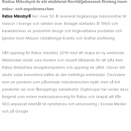
Ratius Mässbyrå är ett etablerat Norrtäljebaserat företag inom
mäss- och expobranschen
Ratius Mässbyrå
har i över 50 år levererat högklassiga mässmontrar till
mässor i Sverige och världen över. Bolaget startades år 1969 och
karaktäriseras av prisbelönt design och högkvalitativa produkter och
tjänster inom Mässor, Utställningar-Events och Grafisk profilering.
Vårt uppdrag för Ratius inleddes 2019 med att skapa en ny webbsida.
Webbsidan skulle vara modern och visuellt tilltalande för att lyfta fram
Ratius fantastiska designkompetens och uppdrag de utfört. Utöver det
skulle sidan konvertera bättre än den befintliga webbsidan. Dessvärre
kom en pandemi som påverkade mässbranschen rejält, men så fort
pandemin var över återupptogs samarbetet. Digitrooper har sedan dess
fungerat som extern marknadsansvarig för Ratius och skapat allt från
SEO-anpassat innehåll till nyhetsbrev och annonsering i Sociala Medier
och på Google.