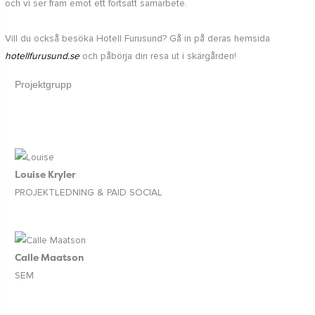
och vi ser fram emot ett fortsatt samarbete.
Vill du också besöka Hotell Furusund? Gå in på deras hemsida
hotellfurusund.se
och påbörja din resa ut i skärgården!
Projektgrupp
Louise Kryler
PROJEKTLEDNING & PAID SOCIAL
Calle Maatson
SEM