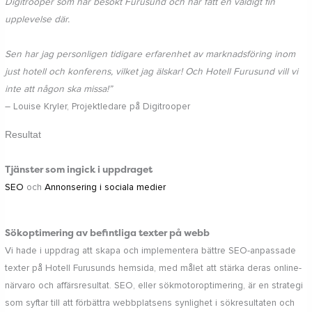
Digitrooper som har besökt Furusund och har fått en väldigt fin
upplevelse där.
Sen har jag personligen tidigare erfarenhet av marknadsföring inom
just hotell och konferens, vilket jag älskar! Och Hotell Furusund vill vi
inte att någon ska missa!”
– Louise Kryler, Projektledare på Digitrooper
Resultat
Tjänster som ingick i uppdraget
SEO
och
Annonsering i sociala medier
Sökoptimering av befintliga texter på webb
Vi hade i uppdrag att skapa och implementera bättre SEO-anpassade
texter på Hotell Furusunds hemsida, med målet att stärka deras online-
närvaro och affärsresultat. SEO, eller sökmotoroptimering, är en strategi
som syftar till att förbättra webbplatsens synlighet i sökresultaten och