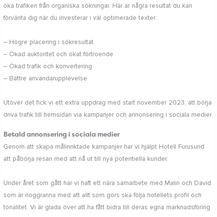
öka trafiken från organiska sökningar. Här är några resultat du kan
förvänta dig när du investerar i väl optimerade texter:
– Högre placering i sökresultat
– Ökad auktoritet och ökat förtroende
– Ökad trafik och konvertering
– Bättre användarupplevelse
Utöver det fick vi ett extra uppdrag med start november 2023, att börja
driva trafik till hemsidan via kampanjer och annonsering i sociala medier.
Betald annonsering i sociala medier
Genom att skapa målinriktade kampanjer har vi hjälpt Hotell Furusund
att påbörja resan med att nå ut till nya potentiella kunder.
Under året som gått har vi haft ett nära samarbete med Malin och David
som är noggranna med att allt som görs ska följa hotellets profil och
tonalitet. Vi är glada över att ha fått bidra till deras egna marknadsföring