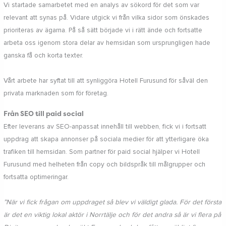
Vi startade samarbetet med en analys av sökord för det som var
relevant att synas på. Vidare utgick vi från vilka sidor som önskades
prioriteras av ägarna. På så sätt började vi i rätt ände och fortsatte
arbeta oss igenom stora delar av hemsidan som ursprungligen hade
ganska få och korta texter.
Vårt arbete har syftat till att synliggöra Hotell Furusund för såväl den
privata marknaden som för företag.
Från SEO till paid social
Efter leverans av SEO-anpassat innehåll till webben, fick vi i fortsatt
uppdrag att skapa annonser på sociala medier för att ytterligare öka
trafiken till hemsidan. Som partner för paid social hjälper vi Hotell
Furusund med helheten från copy och bildspråk till målgrupper och
fortsatta optimeringar.
”När vi fick frågan om uppdraget så blev vi väldigt glada. För det första
är det en viktig lokal aktör i Norrtälje och för det andra så är vi flera på