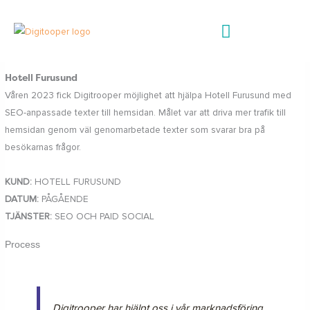
Hoppa
till
innehåll
Hotell Furusund
Våren 2023 fick Digitrooper möjlighet att hjälpa Hotell Furusund med
SEO-anpassade texter till hemsidan. Målet var att driva mer trafik till
hemsidan genom väl genomarbetade texter som svarar bra på
besökarnas frågor.
KUND:
HOTELL FURUSUND
DATUM:
PÅGÅENDE
TJÄNSTER:
SEO OCH PAID SOCIAL
Process
Digitrooper har hjälpt oss i vår marknadsföring